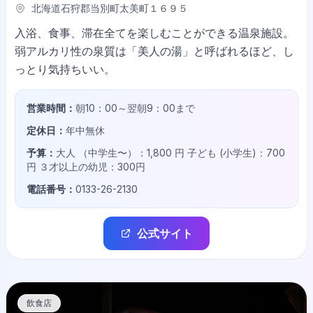
北海道石狩郡当別町太美町１６９５
入浴、食事、滞在全てを楽しむことができる温泉施設。
弱アルカリ性の泉質は「美人の湯」と呼ばれるほど、し
っとり気持ちいい。
営業時間：
朝10：00～翌朝9：00まで
定休日：
年中無休
予算：
大人 （中学生〜）：1,800 円 子ども (小学生)：700
円 ３才以上の幼児：300円
電話番号：
0133-26-2130
公式サイト
飲食店