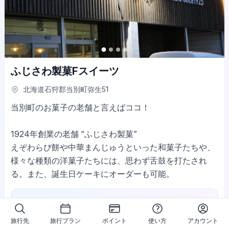
ふじさわ製菓Fスイーツ
北海道石狩郡当別町弥生51
当別町のお菓子の老舗と言えばココ！
1924年創業の老舗 “ふじさわ製菓”
えぞわらび餅や中華まんじゅうといった和菓子たちや、
様々な種類の洋菓子たちには、思わず舌鼓を打たされ
る。また、誕生日ケーキにオーダーも可能。
営業時間：
[5月～9月]9：00～18：30
[10月～4月]9：00～18：00
旅行先
旅行プラン
ポイント
使い方
アカウント
電話番号：
0133-23-2050